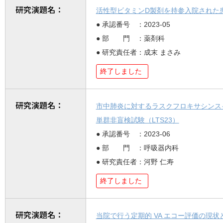
研究演題名：
活性型ビタミンD製剤を持参入院された
● 承認番号 ：2023-05
● 部 門 ：薬剤科
● 研究責任者：成末 まさみ
終了しました
研究演題名：
市中肺炎に対するラスクフロキサシンス
単群非盲検試験（LTS23）
● 承認番号 ：2023-06
● 部 門 ：呼吸器内科
● 研究責任者：河野 仁寿
終了しました
研究演題名：
当院で行う定期的 VA エコー評価の現状