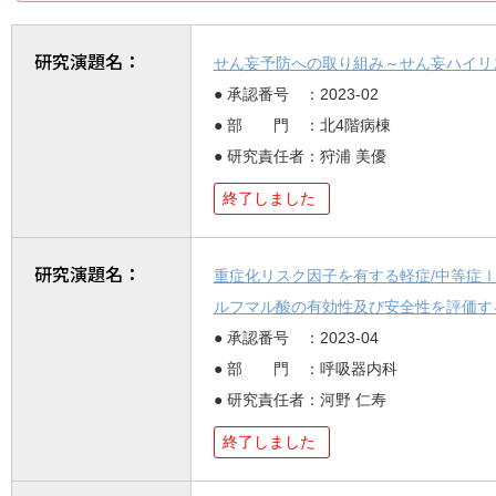
研究演題名：
せん妄予防への取り組み～せん妄ハイリ
● 承認番号 ：2023-02
● 部 門 ：北4階病棟
● 研究責任者：狩浦 美優
終了しました
研究演題名：
重症化リスク因子を有する軽症/中等症Ⅰの
ルフマル酸の有効性及び安全性を評価す
● 承認番号 ：2023-04
● 部 門 ：呼吸器内科
● 研究責任者：河野 仁寿
終了しました