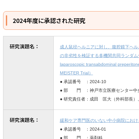
2024年度に承認された研究
研究演題名：
成人鼠径ヘルニアに対し、腹腔鏡下ヘル
の非劣性を検証する多機関共同ランダム化比較試験 Is 
laparoscopic transabdominal preperiton
MEISTER Trial）
● 承認番号 ：2024-10
● 部 門 ：神戸市立医療センター中
● 研究責任者：成田 匡大（外科部長
研究演題名：
緩和ケア専門医のいない中小病院におけ
● 承認番号 ：2024-01
● 部 門 ：薬剤科