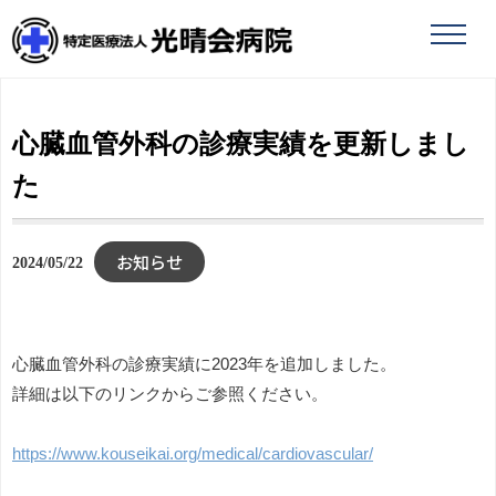
toggle
naviga
心臓血管外科の診療実績を更新しまし
た
お知らせ
2024/05/22
心臓血管外科の診療実績に2023年を追加しました。
詳細は以下のリンクからご参照ください。
https://www.kouseikai.org/medical/cardiovascular/